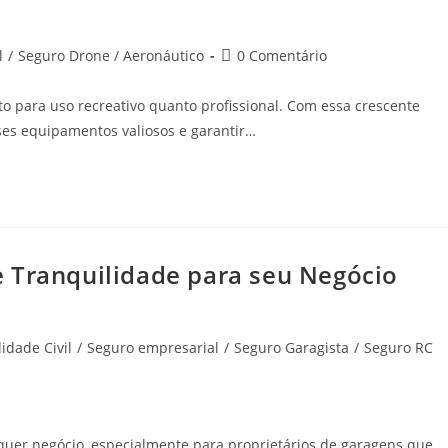
l
/
Seguro Drone / Aeronáutico
0 Comentário
o para uso recreativo quanto profissional. Com essa crescente
es equipamentos valiosos e garantir…
 Tranquilidade para seu Negócio
idade Civil
/
Seguro empresarial
/
Seguro Garagista
/
Seguro RC
lquer negócio, especialmente para proprietários de garagens que