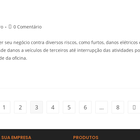
ro
0 Comentário
r seu negócio contra diversos riscos, como furtos, danos elétricos 
de danos a veículos de terceiros até interrupção das atividades po
e da oficina.
1
2
3
4
5
6
…
8
 SUA EMPRESA
PRODUTOS