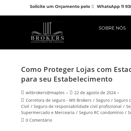
Solicite um Orçamento pelo
WhatsApp 11 93
SOBRE NÓS
Como Proteger Lojas com Esta
para seu Estabelecimento
witbrokers@maples
22 de agosto de 2024
Corretora de seguro - Wit Brokers
/
Seguro
/
Seguro 
Civil
/
Seguro de responsabilidade civil profissional
/
Se
Supermercado e Mercearia
/
Seguro RC condomínio
/
S
0 Comentário