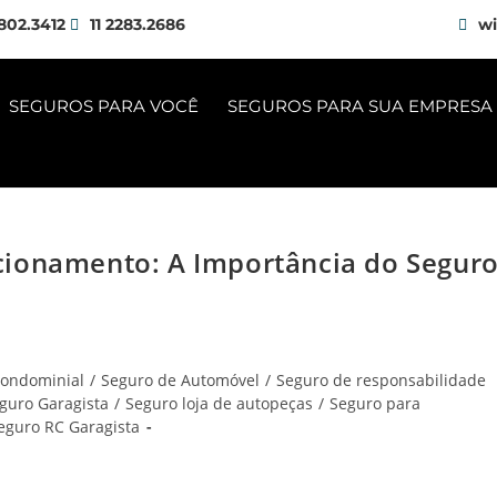
802.3412
11 2283.2686
wi
SEGUROS PARA VOCÊ
SEGUROS PARA SUA EMPRESA
cionamento: A Importância do Segur
condominial
/
Seguro de Automóvel
/
Seguro de responsabilidade
guro Garagista
/
Seguro loja de autopeças
/
Seguro para
eguro RC Garagista