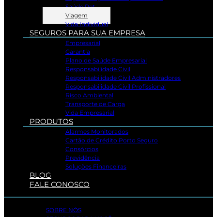
Saúde Pet
Viagem
Vida Individual
SEGUROS PARA SUA EMPRESA
Empresarial
Garantia
Plano de Saúde Empresarial
Responsabilidade Civil
Responsabilidade Civil Administradores
Responsabilidade Civil Profissional
Risco Ambiental
Transporte de Carga
Vida Empresarial
PRODUTOS
Alarmes Monitorados
Cartão de Crédito Porto Seguro
Consórcios
Previdência
Soluções Financeiras
BLOG
FALE CONOSCO
SOBRE NÓS