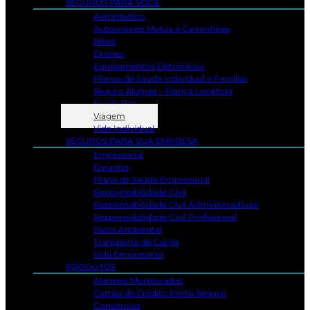
SEGUROS PARA VOCÊ
Aeronáutico
Automóveis Motos e Caminhões
Bikes
Drones
Equipamentos Eletrônicos
Planos de Saúde Individual e Familiar
Seguro Aluguel – Fiança Locatícia
Saúde Pet
Viagem
Vida Individual
SEGUROS PARA SUA EMPRESA
Empresarial
Garantia
Plano de Saúde Empresarial
Responsabilidade Civil
Responsabilidade Civil Administradores
Responsabilidade Civil Profissional
Risco Ambiental
Transporte de Carga
Vida Empresarial
PRODUTOS
Alarmes Monitorados
Cartão de Crédito Porto Seguro
Consórcios