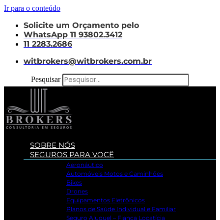
Ir para o conteúdo
Solicite um Orçamento pelo
WhatsApp 11 93802.3412
11 2283.2686
witbrokers@witbrokers.com.br
Pesquisar
SOBRE NÓS
SEGUROS PARA VOCÊ
Aeronáutico
Automóveis Motos e Caminhões
Bikes
Drones
Equipamentos Eletrônicos
Planos de Saúde Individual e Familiar
Seguro Aluguel – Fiança Locatícia