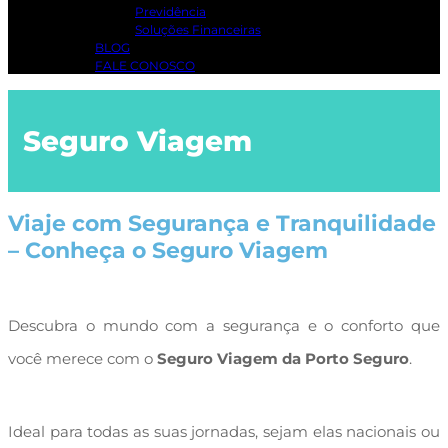
Previdência
Soluções Financeiras
BLOG
FALE CONOSCO
Seguro Viagem
Viaje com Segurança e Tranquilidade
– Conheça o Seguro Viagem
Descubra o mundo com a segurança e o conforto que
você merece com o
Seguro Viagem da Porto Seguro
.
Ideal para todas as suas jornadas, sejam elas nacionais ou