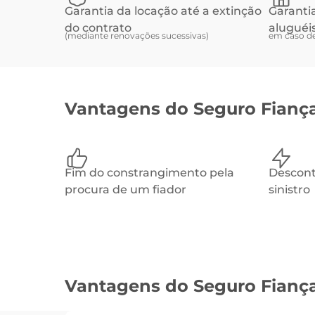
Garantia da locação até a extinção
Garanti
do contrato
aluguéi
(mediante renovações sucessivas)
em caso de
Vantagens do Seguro Fianç
Fim do constrangimento pela
Descont
procura de um fiador
sinistro
Vantagens do Seguro Fianç