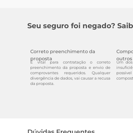
Seu seguro foi negado? Sai
Correto preenchimento da
Compo
proposta
outro
É vital para contratação o correto
Um dos 
preenchimento da proposta e envio de
insufici
comprovantes requeridos. Qualquer
possíve
divergência de dados, vai causar a recusa
composta
da proposta.
Dúvidas Frequentes