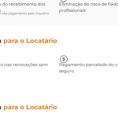
a do recebimento dos
Eliminação do risco de fiad
s
profissionais
 não pagamento pelo inquilino
a
para o Locatário
o nas renovações sem
Pagamento parcelado do v
seguro
a
para o Locatário