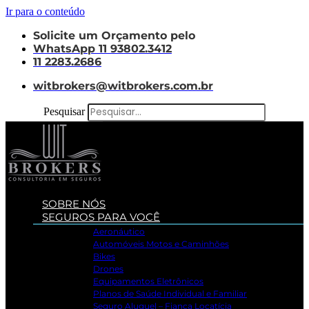
Ir para o conteúdo
Solicite um Orçamento pelo
WhatsApp 11 93802.3412
11 2283.2686
witbrokers@witbrokers.com.br
Pesquisar
SOBRE NÓS
SEGUROS PARA VOCÊ
Aeronáutico
Automóveis Motos e Caminhões
Bikes
Drones
Equipamentos Eletrônicos
Planos de Saúde Individual e Familiar
Seguro Aluguel – Fiança Locatícia