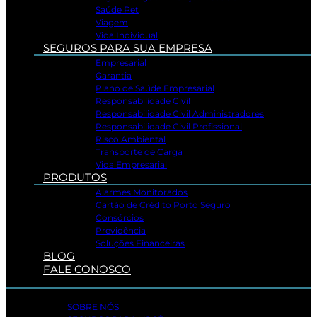
Saúde Pet
Viagem
Vida Individual
SEGUROS PARA SUA EMPRESA
Empresarial
Garantia
Plano de Saúde Empresarial
Responsabilidade Civil
Responsabilidade Civil Administradores
Responsabilidade Civil Profissional
Risco Ambiental
Transporte de Carga
Vida Empresarial
PRODUTOS
Alarmes Monitorados
Cartão de Crédito Porto Seguro
Consórcios
Previdência
Soluções Financeiras
BLOG
FALE CONOSCO
SOBRE NÓS