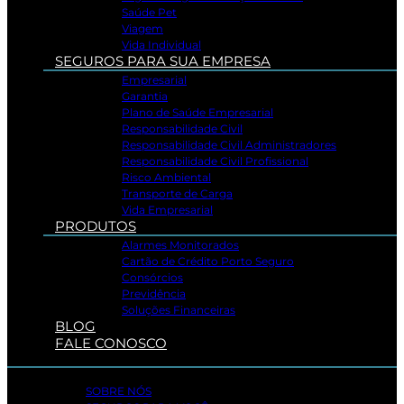
Saúde Pet
Viagem
Vida Individual
SEGUROS PARA SUA EMPRESA
Empresarial
Garantia
Plano de Saúde Empresarial
Responsabilidade Civil
Responsabilidade Civil Administradores
Responsabilidade Civil Profissional
Risco Ambiental
Transporte de Carga
Vida Empresarial
PRODUTOS
Alarmes Monitorados
Cartão de Crédito Porto Seguro
Consórcios
Previdência
Soluções Financeiras
BLOG
FALE CONOSCO
SOBRE NÓS