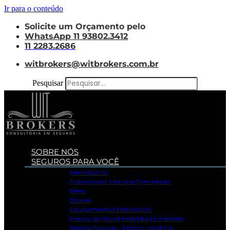
Ir para o conteúdo
Solicite um Orçamento pelo
WhatsApp 11 93802.3412
11 2283.2686
witbrokers@witbrokers.com.br
Pesquisar
SOBRE NÓS
SEGUROS PARA VOCÊ
Aeronáutico
Automóveis Motos e Caminhões
Bikes
Drones
Equipamentos Eletrônicos
Planos de Saúde Individual e Familiar
Seguro Aluguel – Fiança Locatícia