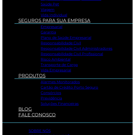
Saúde Pet
Viagem
Vida Individual
SEGUROS PARA SUA EMPRESA
Empresarial
Garantia
Plano de Saúde Empresarial
Responsabilidade Civil
Responsabilidade Civil Administradores
Responsabilidade Civil Profissional
Risco Ambiental
Transporte de Carga
Vida Empresarial
PRODUTOS
Alarmes Monitorados
Cartão de Crédito Porto Seguro
Consórcios
Previdência
Soluções Financeiras
BLOG
FALE CONOSCO
SOBRE NÓS