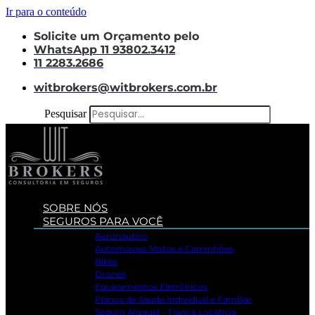
Ir para o conteúdo
Solicite um Orçamento pelo
WhatsApp 11 93802.3412
11 2283.2686
witbrokers@witbrokers.com.br
Pesquisar
SOBRE NÓS
SEGUROS PARA VOCÊ
Aeronáutico
Automóveis Motos e Caminhões
Bikes
Drones
Equipamentos Eletrônicos
Planos de Saúde Individual e Familiar
Seguro Aluguel – Fiança Locatícia