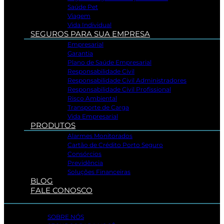
Saúde Pet
Viagem
Vida Individual
SEGUROS PARA SUA EMPRESA
Empresarial
Garantia
Plano de Saúde Empresarial
Responsabilidade Civil
Responsabilidade Civil Administradores
Responsabilidade Civil Profissional
Risco Ambiental
Transporte de Carga
Vida Empresarial
PRODUTOS
Alarmes Monitorados
Cartão de Crédito Porto Seguro
Consórcios
Previdência
Soluções Financeiras
BLOG
FALE CONOSCO
SOBRE NÓS