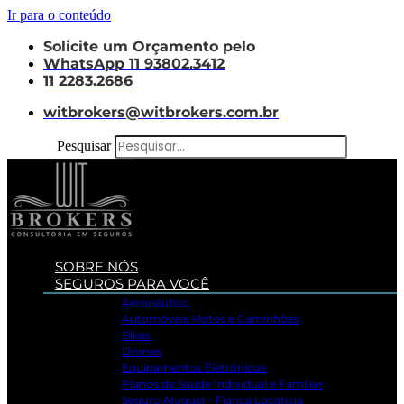
Ir para o conteúdo
Solicite um Orçamento pelo
WhatsApp 11 93802.3412
11 2283.2686
witbrokers@witbrokers.com.br
Pesquisar
SOBRE NÓS
SEGUROS PARA VOCÊ
Aeronáutico
Automóveis Motos e Caminhões
Bikes
Drones
Equipamentos Eletrônicos
Planos de Saúde Individual e Familiar
Seguro Aluguel – Fiança Locatícia