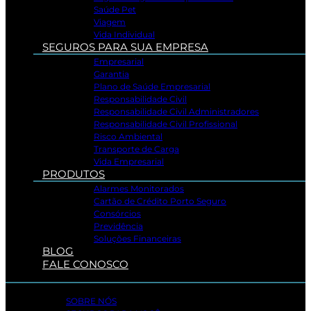
Saúde Pet
Viagem
Vida Individual
SEGUROS PARA SUA EMPRESA
Empresarial
Garantia
Plano de Saúde Empresarial
Responsabilidade Civil
Responsabilidade Civil Administradores
Responsabilidade Civil Profissional
Risco Ambiental
Transporte de Carga
Vida Empresarial
PRODUTOS
Alarmes Monitorados
Cartão de Crédito Porto Seguro
Consórcios
Previdência
Soluções Financeiras
BLOG
FALE CONOSCO
SOBRE NÓS