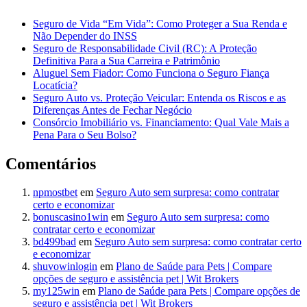
Seguro de Vida “Em Vida”: Como Proteger a Sua Renda e
Não Depender do INSS
Seguro de Responsabilidade Civil (RC): A Proteção
Definitiva Para a Sua Carreira e Patrimônio
Aluguel Sem Fiador: Como Funciona o Seguro Fiança
Locatícia?
Seguro Auto vs. Proteção Veicular: Entenda os Riscos e as
Diferenças Antes de Fechar Negócio
Consórcio Imobiliário vs. Financiamento: Qual Vale Mais a
Pena Para o Seu Bolso?
Comentários
npmostbet
em
Seguro Auto sem surpresa: como contratar
certo e economizar
bonuscasino1win
em
Seguro Auto sem surpresa: como
contratar certo e economizar
bd499bad
em
Seguro Auto sem surpresa: como contratar certo
e economizar
shuvowinlogin
em
Plano de Saúde para Pets | Compare
opções de seguro e assistência pet | Wit Brokers
my125win
em
Plano de Saúde para Pets | Compare opções de
seguro e assistência pet | Wit Brokers