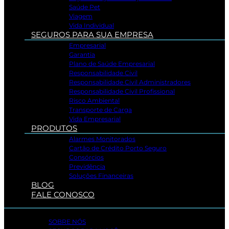
Saúde Pet
Viagem
Vida Individual
SEGUROS PARA SUA EMPRESA
Empresarial
Garantia
Plano de Saúde Empresarial
Responsabilidade Civil
Responsabilidade Civil Administradores
Responsabilidade Civil Profissional
Risco Ambiental
Transporte de Carga
Vida Empresarial
PRODUTOS
Alarmes Monitorados
Cartão de Crédito Porto Seguro
Consórcios
Previdência
Soluções Financeiras
BLOG
FALE CONOSCO
SOBRE NÓS