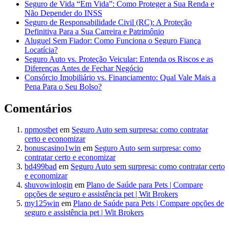
Seguro de Vida “Em Vida”: Como Proteger a Sua Renda e
Não Depender do INSS
Seguro de Responsabilidade Civil (RC): A Proteção
Definitiva Para a Sua Carreira e Patrimônio
Aluguel Sem Fiador: Como Funciona o Seguro Fiança
Locatícia?
Seguro Auto vs. Proteção Veicular: Entenda os Riscos e as
Diferenças Antes de Fechar Negócio
Consórcio Imobiliário vs. Financiamento: Qual Vale Mais a
Pena Para o Seu Bolso?
Comentários
npmostbet
em
Seguro Auto sem surpresa: como contratar
certo e economizar
bonuscasino1win
em
Seguro Auto sem surpresa: como
contratar certo e economizar
bd499bad
em
Seguro Auto sem surpresa: como contratar certo
e economizar
shuvowinlogin
em
Plano de Saúde para Pets | Compare
opções de seguro e assistência pet | Wit Brokers
my125win
em
Plano de Saúde para Pets | Compare opções de
seguro e assistência pet | Wit Brokers