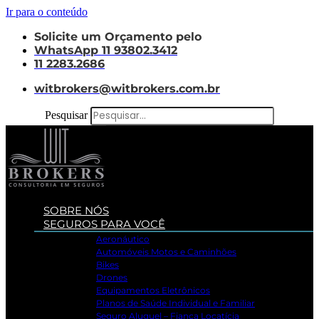
Ir para o conteúdo
Solicite um Orçamento pelo
WhatsApp 11 93802.3412
11 2283.2686
witbrokers@witbrokers.com.br
Pesquisar
SOBRE NÓS
SEGUROS PARA VOCÊ
Aeronáutico
Automóveis Motos e Caminhões
Bikes
Drones
Equipamentos Eletrônicos
Planos de Saúde Individual e Familiar
Seguro Aluguel – Fiança Locatícia