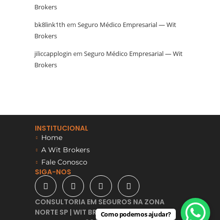
Brokers
bk8link1th
em
Seguro Médico Empresarial — Wit
Brokers
jiliccapplogin
em
Seguro Médico Empresarial — Wit
Brokers
INSTITUCIONAL
Home
A Wit Brokers
Fale Conosco
SIGA-NOS
CONSULTORIA EM SEGUROS NA ZONA
NORTE SP | WIT BROKERS -
Como podemos ajudar?