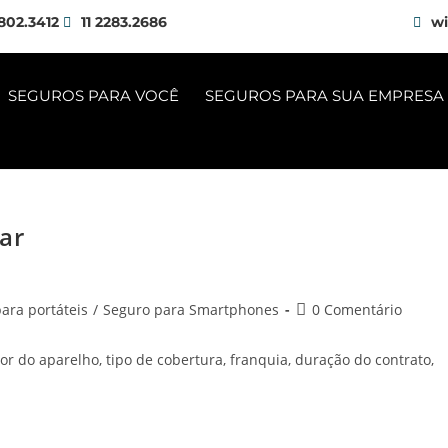
802.3412
11 2283.2686
wi
SEGUROS PARA VOCÊ
SEGUROS PARA SUA EMPRESA
ar
ara portáteis
/
Seguro para Smartphones
0 Comentário
or do aparelho, tipo de cobertura, franquia, duração do contrato,