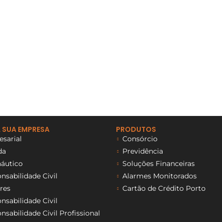
 SUA EMPRESA
PRODUTOS
sarial
Consórcio
da
Previdência
áutico
Soluções Financeiras
sabilidade Civil
Alarmes Monitorados
res
Cartão de Crédito Porto
sabilidade Civil
sabilidade Civil Profissional