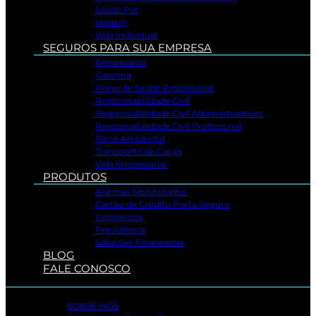
Saúde Pet
Viagem
Vida Individual
SEGUROS PARA SUA EMPRESA
Empresarial
Garantia
Plano de Saúde Empresarial
Responsabilidade Civil
Responsabilidade Civil Administradores
Responsabilidade Civil Profissional
Risco Ambiental
Transporte de Carga
Vida Empresarial
PRODUTOS
Alarmes Monitorados
Cartão de Crédito Porto Seguro
Consórcios
Previdência
Soluções Financeiras
BLOG
FALE CONOSCO
SOBRE NÓS