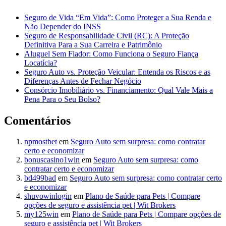
Seguro de Vida “Em Vida”: Como Proteger a Sua Renda e
Não Depender do INSS
Seguro de Responsabilidade Civil (RC): A Proteção
Definitiva Para a Sua Carreira e Patrimônio
Aluguel Sem Fiador: Como Funciona o Seguro Fiança
Locatícia?
Seguro Auto vs. Proteção Veicular: Entenda os Riscos e as
Diferenças Antes de Fechar Negócio
Consórcio Imobiliário vs. Financiamento: Qual Vale Mais a
Pena Para o Seu Bolso?
Comentários
npmostbet
em
Seguro Auto sem surpresa: como contratar
certo e economizar
bonuscasino1win
em
Seguro Auto sem surpresa: como
contratar certo e economizar
bd499bad
em
Seguro Auto sem surpresa: como contratar certo
e economizar
shuvowinlogin
em
Plano de Saúde para Pets | Compare
opções de seguro e assistência pet | Wit Brokers
my125win
em
Plano de Saúde para Pets | Compare opções de
seguro e assistência pet | Wit Brokers