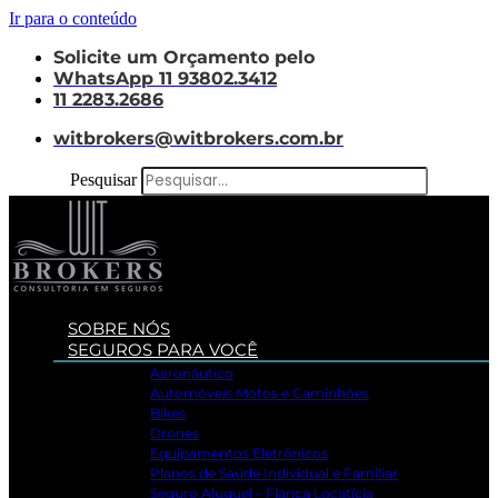
Ir para o conteúdo
Solicite um Orçamento pelo
WhatsApp 11 93802.3412
11 2283.2686
witbrokers@witbrokers.com.br
Pesquisar
SOBRE NÓS
SEGUROS PARA VOCÊ
Aeronáutico
Automóveis Motos e Caminhões
Bikes
Drones
Equipamentos Eletrônicos
Planos de Saúde Individual e Familiar
Seguro Aluguel – Fiança Locatícia