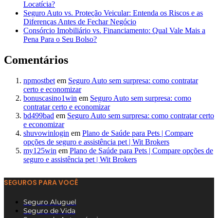
Locatícia?
Seguro Auto vs. Proteção Veicular: Entenda os Riscos e as
Diferenças Antes de Fechar Negócio
Consórcio Imobiliário vs. Financiamento: Qual Vale Mais a
Pena Para o Seu Bolso?
Comentários
npmostbet
em
Seguro Auto sem surpresa: como contratar
certo e economizar
bonuscasino1win
em
Seguro Auto sem surpresa: como
contratar certo e economizar
bd499bad
em
Seguro Auto sem surpresa: como contratar certo
e economizar
shuvowinlogin
em
Plano de Saúde para Pets | Compare
opções de seguro e assistência pet | Wit Brokers
my125win
em
Plano de Saúde para Pets | Compare opções de
seguro e assistência pet | Wit Brokers
SEGUROS PARA VOCÊ
Seguro Aluguel
Seguro de Vida