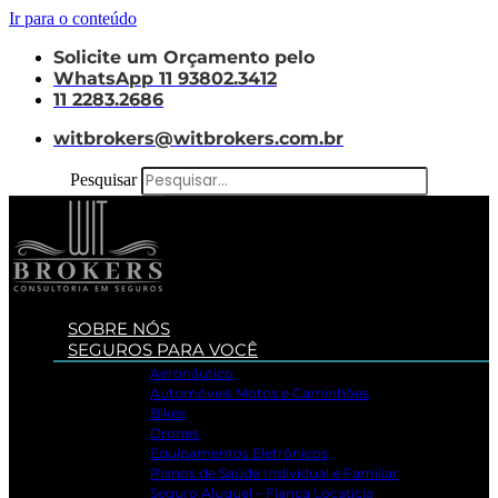
Ir para o conteúdo
Solicite um Orçamento pelo
WhatsApp 11 93802.3412
11 2283.2686
witbrokers@witbrokers.com.br
Pesquisar
SOBRE NÓS
SEGUROS PARA VOCÊ
Aeronáutico
Automóveis Motos e Caminhões
Bikes
Drones
Equipamentos Eletrônicos
Planos de Saúde Individual e Familiar
Seguro Aluguel – Fiança Locatícia