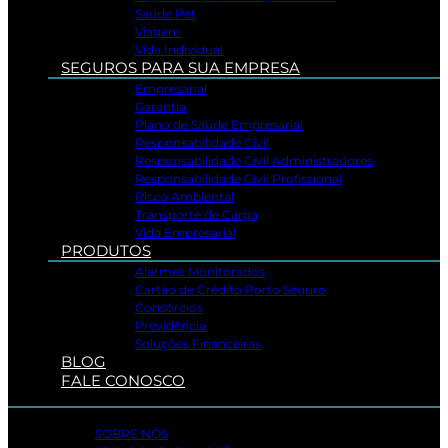
Saúde Pet
Viagem
Vida Individual
SEGUROS PARA SUA EMPRESA
Empresarial
Garantia
Plano de Saúde Empresarial
Responsabilidade Civil
Responsabilidade Civil Administradores
Responsabilidade Civil Profissional
Risco Ambiental
Transporte de Carga
Vida Empresarial
PRODUTOS
Alarmes Monitorados
Cartão de Crédito Porto Seguro
Consórcios
Previdência
Soluções Financeiras
BLOG
FALE CONOSCO
SOBRE NÓS