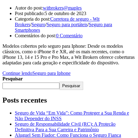
Autor do post:
witbrokers@maples
Post publicado:
5 de outubro de 2023
Categoria do post:
Corretora de seguro - Wit
Brokers
/
Seguro
/
Seguro para portáteis
/
Seguro para
Smartphones
Comentários do post:
0 Comentário
Modelos cobertos pelo seguro para Iphone: Desde os modelos
clássicos, como o iPhone 8 e XR, até os mais recentes, como o
iPhone 13, 14 e 15 Pro e Pro Max, a Wit Brokers oferece coberturas
adaptadas para cada geração e especificidade do dispositivo.
Continue lendo
Seguro para Iphone
Pesquisar
Pesquisar
Posts recentes
Seguro de Vida “Em Vida”: Como Proteger a Sua Renda e
Não Depender do INSS
Seguro de Responsabilidade Civil (RC): A Proteção
Definitiva Para a Sua Carreira e Patrimônio
Aluguel Sem Fiador: Como Funciona o Seguro Fiança