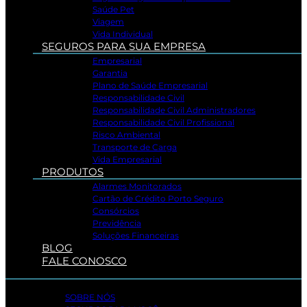
Saúde Pet
Viagem
Vida Individual
SEGUROS PARA SUA EMPRESA
Empresarial
Garantia
Plano de Saúde Empresarial
Responsabilidade Civil
Responsabilidade Civil Administradores
Responsabilidade Civil Profissional
Risco Ambiental
Transporte de Carga
Vida Empresarial
PRODUTOS
Alarmes Monitorados
Cartão de Crédito Porto Seguro
Consórcios
Previdência
Soluções Financeiras
BLOG
FALE CONOSCO
SOBRE NÓS