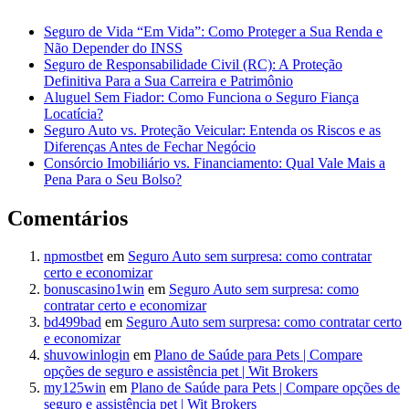
Seguro de Vida “Em Vida”: Como Proteger a Sua Renda e
Não Depender do INSS
Seguro de Responsabilidade Civil (RC): A Proteção
Definitiva Para a Sua Carreira e Patrimônio
Aluguel Sem Fiador: Como Funciona o Seguro Fiança
Locatícia?
Seguro Auto vs. Proteção Veicular: Entenda os Riscos e as
Diferenças Antes de Fechar Negócio
Consórcio Imobiliário vs. Financiamento: Qual Vale Mais a
Pena Para o Seu Bolso?
Comentários
npmostbet
em
Seguro Auto sem surpresa: como contratar
certo e economizar
bonuscasino1win
em
Seguro Auto sem surpresa: como
contratar certo e economizar
bd499bad
em
Seguro Auto sem surpresa: como contratar certo
e economizar
shuvowinlogin
em
Plano de Saúde para Pets | Compare
opções de seguro e assistência pet | Wit Brokers
my125win
em
Plano de Saúde para Pets | Compare opções de
seguro e assistência pet | Wit Brokers