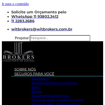
Ir para o conteúdo
Solicite um Orçamento pelo
WhatsApp 11 93802.3412
11 2283.2686
witbrokers@witbrokers.com.br
Pesquisar
SOBRE NÓS
SEGUROS PARA VOCÊ
Aeronáutico
Automóveis Motos e Caminhões
Bikes
Drones
Equipamentos Eletrônicos
Planos de Saúde Individual e Familiar
Seguro Aluguel – Fiança Locatícia