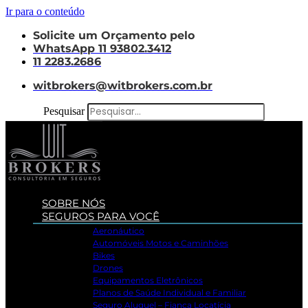
Ir para o conteúdo
Solicite um Orçamento pelo
WhatsApp 11 93802.3412
11 2283.2686
witbrokers@witbrokers.com.br
Pesquisar
SOBRE NÓS
SEGUROS PARA VOCÊ
Aeronáutico
Automóveis Motos e Caminhões
Bikes
Drones
Equipamentos Eletrônicos
Planos de Saúde Individual e Familiar
Seguro Aluguel – Fiança Locatícia