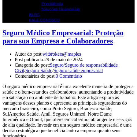
Previdência
Soluções Financeiras
BLOG
FALE CONOSCO
Seguro Médico Empresarial: Proteção
para sua Empresa e Colaboradores
Autor do post:
witbrokers@maples
Post publicado:
29 de maio de 2024
Categoria do post:
Seguro
/
Seguro de responsabilidade
Civil
/
Seguro Saúde
/
Seguro saúde empresarial
Comentários do post:
0 Comentário
O seguro médico empresarial é uma excelente maneira de proteger a
saúde e o bem-estar dos colaboradores, aumentando a produtividade
e a satisfação no ambiente de trabalho. Este artigo explora as
vantagens desses planos e apresenta as principais seguradoras do
mercado brasileiro, como Porto Seguro, Bradesco Saúde,
SulAmerica Saúde, Amil, Seguros Unimed, Notre Dame
Intermédica e Omint, que oferecem cobertura abrangente e serviços
de alta qualidade. Investir em um seguro médico empresarial é uma
decisão estratégica que beneficia tanto a empresa quanto seus
funcionários.