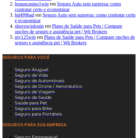
bonuscasino1win
em
Seguro Auto sem surpresa: como
contratar certo e economizar
bd499bad
em
Seguro Auto sem surpresa: como contratar certo
e economizar
shuvowinlogin
em
Plano de Saúde para Pets | Compare
opções de seguro e assistência pet | Wit Brokers
my125win
em
Plano de Saúde para Pets | Compare opções de
seguro e assistência pet | Wit Brokers
SEGUROS PARA VOCÊ
Seguro Aluguel
Seguro de Vida
Seguro de Automóveis
Seguro de Drone / Aeronáutico
Seguro de Viagem
Seguro de Saúde
Saúde para Pet
Seguro para Bike
Seguro para Portáteis
SEGUROS PARA SUA EMPRESA
Seguro Empresarial