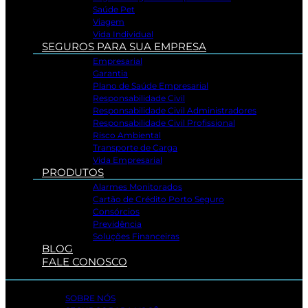
Saúde Pet
Viagem
Vida Individual
SEGUROS PARA SUA EMPRESA
Empresarial
Garantia
Plano de Saúde Empresarial
Responsabilidade Civil
Responsabilidade Civil Administradores
Responsabilidade Civil Profissional
Risco Ambiental
Transporte de Carga
Vida Empresarial
PRODUTOS
Alarmes Monitorados
Cartão de Crédito Porto Seguro
Consórcios
Previdência
Soluções Financeiras
BLOG
FALE CONOSCO
SOBRE NÓS