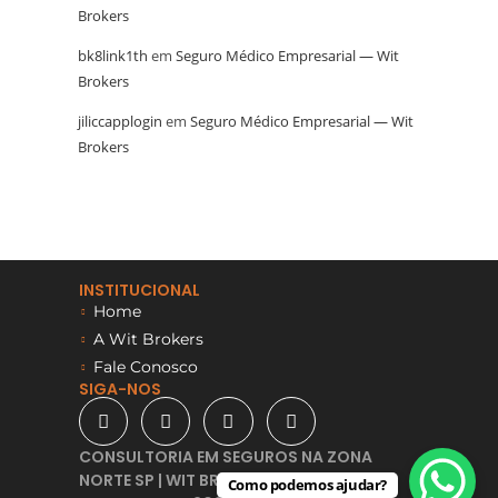
Brokers
bk8link1th
em
Seguro Médico Empresarial — Wit
Brokers
jiliccapplogin
em
Seguro Médico Empresarial — Wit
Brokers
INSTITUCIONAL
Home
A Wit Brokers
Fale Conosco
SIGA-NOS
CONSULTORIA EM SEGUROS NA ZONA
NORTE SP | WIT BROKERS -
Como podemos ajudar?