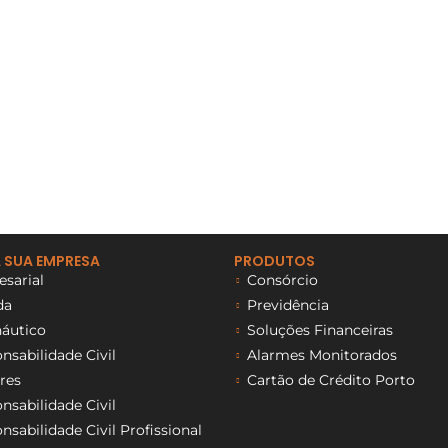
 SUA EMPRESA
PRODUTOS
sarial
Consórcio
da
Previdência
áutico
Soluções Financeiras
sabilidade Civil
Alarmes Monitorados
res
Cartão de Crédito Porto
sabilidade Civil
sabilidade Civil Profissional