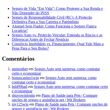
Seguro de Vida “Em Vida”: Como Proteger a Sua Renda e
Não Depender do INSS
Seguro de Responsabilidade Civil (RC): A Proteção
Definitiva Para a Sua Carreira e Patrimônio
Aluguel Sem Fiador: Como Funciona o Seguro Fiança
Locatícia?
Seguro Auto vs. Proteção Veicular: Entenda os Riscos e as
Diferenças Antes de Fechar Negócio
Consórcio Imobiliário vs. Financiamento: Qual Vale Mais a
Pena Para o Seu Bolso?
Comentários
npmostbet
em
Seguro Auto sem surpresa: como contratar
certo e economizar
bonuscasino1win
em
Seguro Auto sem surpresa: como
contratar certo e economizar
bd499bad
em
Seguro Auto sem surpresa: como contratar certo
e economizar
shuvowinlogin
em
Plano de Saúde para Pets | Compare
opções de seguro e assistência pet | Wit Brokers
my125win
em
Plano de Saúde para Pets | Compare opções de
seguro e assistência pet | Wit Brokers