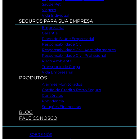
Saúde Pet
Viagem
Vida Individual
SEGUROS PARA SUA EMPRESA
Empresarial
Garantia
Plano de Saúde Empresarial
Responsabilidade Civil
Responsabilidade Civil Administradores
Responsabilidade Civil Profissional
Risco Ambiental
Transporte de Carga
Vida Empresarial
PRODUTOS
Alarmes Monitorados
Cartão de Crédito Porto Seguro
Consórcios
Previdência
Soluções Financeiras
BLOG
FALE CONOSCO
SOBRE NÓS