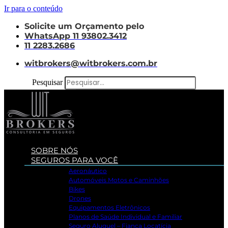
Ir para o conteúdo
Solicite um Orçamento pelo
WhatsApp 11 93802.3412
11 2283.2686
witbrokers@witbrokers.com.br
Pesquisar
SOBRE NÓS
SEGUROS PARA VOCÊ
Aeronáutico
Automóveis Motos e Caminhões
Bikes
Drones
Equipamentos Eletrônicos
Planos de Saúde Individual e Familiar
Seguro Aluguel – Fiança Locatícia