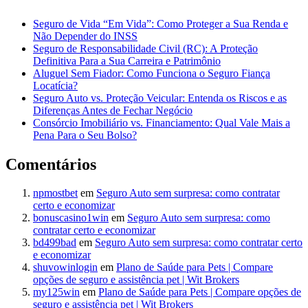
Seguro de Vida “Em Vida”: Como Proteger a Sua Renda e
Não Depender do INSS
Seguro de Responsabilidade Civil (RC): A Proteção
Definitiva Para a Sua Carreira e Patrimônio
Aluguel Sem Fiador: Como Funciona o Seguro Fiança
Locatícia?
Seguro Auto vs. Proteção Veicular: Entenda os Riscos e as
Diferenças Antes de Fechar Negócio
Consórcio Imobiliário vs. Financiamento: Qual Vale Mais a
Pena Para o Seu Bolso?
Comentários
npmostbet
em
Seguro Auto sem surpresa: como contratar
certo e economizar
bonuscasino1win
em
Seguro Auto sem surpresa: como
contratar certo e economizar
bd499bad
em
Seguro Auto sem surpresa: como contratar certo
e economizar
shuvowinlogin
em
Plano de Saúde para Pets | Compare
opções de seguro e assistência pet | Wit Brokers
my125win
em
Plano de Saúde para Pets | Compare opções de
seguro e assistência pet | Wit Brokers