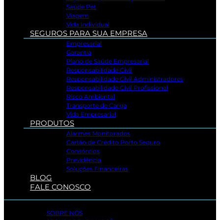
Saúde Pet
Viagem
Vida Individual
SEGUROS PARA SUA EMPRESA
Empresarial
Garantia
Plano de Saúde Empresarial
Responsabilidade Civil
Responsabilidade Civil Administradores
Responsabilidade Civil Profissional
Risco Ambiental
Transporte de Carga
Vida Empresarial
PRODUTOS
Alarmes Monitorados
Cartão de Crédito Porto Seguro
Consórcios
Previdência
Soluções Financeiras
BLOG
FALE CONOSCO
SOBRE NÓS