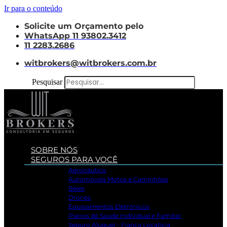
Ir para o conteúdo
Solicite um Orçamento pelo
WhatsApp 11 93802.3412
11 2283.2686
witbrokers@witbrokers.com.br
Pesquisar
SOBRE NÓS
SEGUROS PARA VOCÊ
Aeronáutico
Automóveis Motos e Caminhões
Bikes
Drones
Equipamentos Eletrônicos
Planos de Saúde Individual e Familiar
Seguro Aluguel – Fiança Locatícia