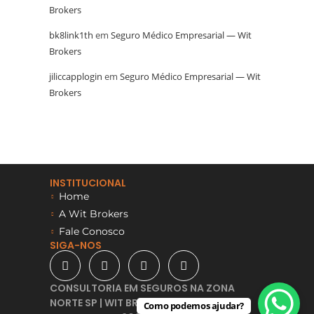
Brokers
bk8link1th
em
Seguro Médico Empresarial — Wit
Brokers
jiliccapplogin
em
Seguro Médico Empresarial — Wit
Brokers
INSTITUCIONAL
Home
A Wit Brokers
Fale Conosco
SIGA-NOS
CONSULTORIA EM SEGUROS NA ZONA
NORTE SP | WIT BROKERS -
Como podemos ajudar?