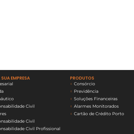
 SUA EMPRESA
PRODUTOS
sarial
Consórcio
da
Previdência
áutico
Soluções Financeiras
sabilidade Civil
Alarmes Monitorados
res
Cartão de Crédito Porto
sabilidade Civil
sabilidade Civil Profissional