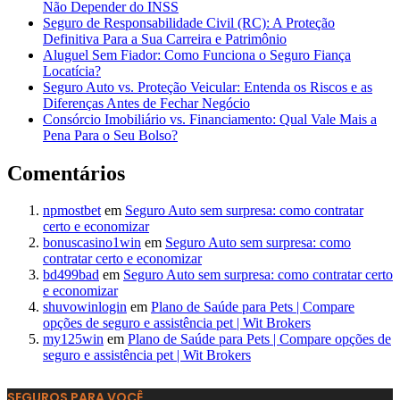
Não Depender do INSS
Seguro de Responsabilidade Civil (RC): A Proteção
Definitiva Para a Sua Carreira e Patrimônio
Aluguel Sem Fiador: Como Funciona o Seguro Fiança
Locatícia?
Seguro Auto vs. Proteção Veicular: Entenda os Riscos e as
Diferenças Antes de Fechar Negócio
Consórcio Imobiliário vs. Financiamento: Qual Vale Mais a
Pena Para o Seu Bolso?
Comentários
npmostbet
em
Seguro Auto sem surpresa: como contratar
certo e economizar
bonuscasino1win
em
Seguro Auto sem surpresa: como
contratar certo e economizar
bd499bad
em
Seguro Auto sem surpresa: como contratar certo
e economizar
shuvowinlogin
em
Plano de Saúde para Pets | Compare
opções de seguro e assistência pet | Wit Brokers
my125win
em
Plano de Saúde para Pets | Compare opções de
seguro e assistência pet | Wit Brokers
SEGUROS PARA VOCÊ