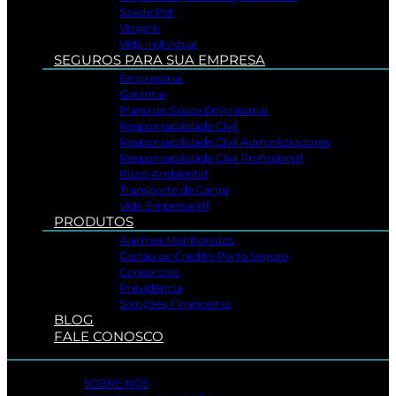
Saúde Pet
Viagem
Vida Individual
SEGUROS PARA SUA EMPRESA
Empresarial
Garantia
Plano de Saúde Empresarial
Responsabilidade Civil
Responsabilidade Civil Administradores
Responsabilidade Civil Profissional
Risco Ambiental
Transporte de Carga
Vida Empresarial
PRODUTOS
Alarmes Monitorados
Cartão de Crédito Porto Seguro
Consórcios
Previdência
Soluções Financeiras
BLOG
FALE CONOSCO
SOBRE NÓS