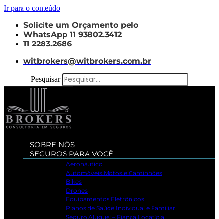
Ir para o conteúdo
Solicite um Orçamento pelo
WhatsApp 11 93802.3412
11 2283.2686
witbrokers@witbrokers.com.br
Pesquisar
SOBRE NÓS
SEGUROS PARA VOCÊ
Aeronáutico
Automóveis Motos e Caminhões
Bikes
Drones
Equipamentos Eletrônicos
Planos de Saúde Individual e Familiar
Seguro Aluguel – Fiança Locatícia