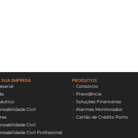
 SUA EMPRESA
PRODUTOS
sarial
Consórcio
da
Previdência
áutico
Soluções Financeiras
sabilidade Civil
Alarmes Monitorados
res
Cartão de Crédito Porto
sabilidade Civil
sabilidade Civil Profissional