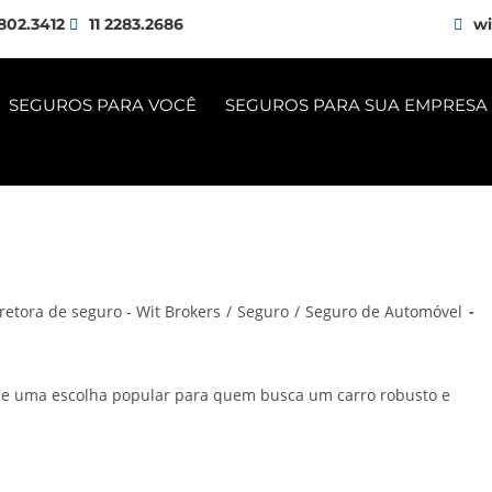
802.3412
11 2283.2686
wi
SEGUROS PARA VOCÊ
SEGUROS PARA SUA EMPRESA
retora de seguro - Wit Brokers
/
Seguro
/
Seguro de Automóvel
il e uma escolha popular para quem busca um carro robusto e