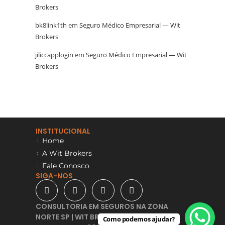
Brokers
bk8link1th
em
Seguro Médico Empresarial — Wit
Brokers
jiliccapplogin
em
Seguro Médico Empresarial — Wit
Brokers
INSTITUCIONAL
Home
A Wit Brokers
Fale Conosco
SIGA-NOS
CONSULTORIA EM SEGUROS NA ZONA
NORTE SP | WIT BROKERS -
Como podemos ajudar?