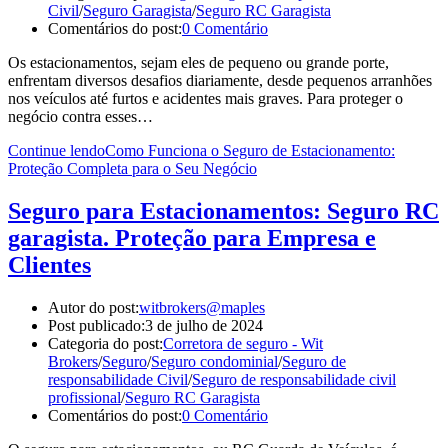
Civil
/
Seguro Garagista
/
Seguro RC Garagista
Comentários do post:
0 Comentário
Os estacionamentos, sejam eles de pequeno ou grande porte,
enfrentam diversos desafios diariamente, desde pequenos arranhões
nos veículos até furtos e acidentes mais graves. Para proteger o
negócio contra esses…
Continue lendo
Como Funciona o Seguro de Estacionamento:
Proteção Completa para o Seu Negócio
Seguro para Estacionamentos: Seguro RC
garagista. Proteção para Empresa e
Clientes
Autor do post:
witbrokers@maples
Post publicado:
3 de julho de 2024
Categoria do post:
Corretora de seguro - Wit
Brokers
/
Seguro
/
Seguro condominial
/
Seguro de
responsabilidade Civil
/
Seguro de responsabilidade civil
profissional
/
Seguro RC Garagista
Comentários do post:
0 Comentário