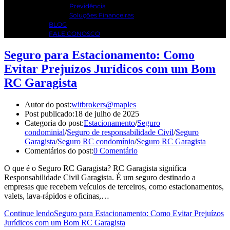
Previdência
Soluções Financeiras
BLOG
FALE CONOSCO
Seguro para Estacionamento: Como
Evitar Prejuízos Jurídicos com um Bom
RC Garagista
Autor do post:
witbrokers@maples
Post publicado:
18 de julho de 2025
Categoria do post:
Estacionamento
/
Seguro
condominial
/
Seguro de responsabilidade Civil
/
Seguro
Garagista
/
Seguro RC condomínio
/
Seguro RC Garagista
Comentários do post:
0 Comentário
O que é o Seguro RC Garagista? RC Garagista significa
Responsabilidade Civil Garagista. É um seguro destinado a
empresas que recebem veículos de terceiros, como estacionamentos,
valets, lava-rápidos e oficinas,…
Continue lendo
Seguro para Estacionamento: Como Evitar Prejuízos
Jurídicos com um Bom RC Garagista