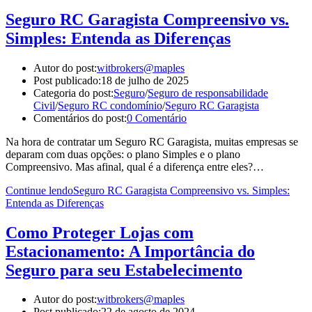
Seguro RC Garagista Compreensivo vs.
Simples: Entenda as Diferenças
Autor do post:
witbrokers@maples
Post publicado:
18 de julho de 2025
Categoria do post:
Seguro
/
Seguro de responsabilidade
Civil
/
Seguro RC condomínio
/
Seguro RC Garagista
Comentários do post:
0 Comentário
Na hora de contratar um Seguro RC Garagista, muitas empresas se
deparam com duas opções: o plano Simples e o plano
Compreensivo. Mas afinal, qual é a diferença entre eles?…
Continue lendo
Seguro RC Garagista Compreensivo vs. Simples:
Entenda as Diferenças
Como Proteger Lojas com
Estacionamento: A Importância do
Seguro para seu Estabelecimento
Autor do post:
witbrokers@maples
Post publicado:
22 de agosto de 2024