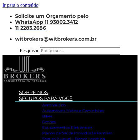
Ir para o conteúdo
Solicite um Orçamento pelo
WhatsApp 11 93802.3412
11 2283.2686
witbrokers@witbrokers.com.br
Pesquisar
SOBRE NÓS
SEGUROS PARA VOCÊ
Aeronáutico
Automóveis Motos e Caminhões
Bikes
Drones
Equipamentos Eletrônicos
Planos de Saúde Individual e Familiar
Seguro Aluguel – Fiança Locatícia