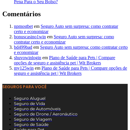
Pena Para o Seu Bolso?
Comentários
npmostbet
em
Seguro Auto sem surpresa: como contratar
certo e economizar
bonuscasino1win
em
Seguro Auto sem surpresa: como
contratar certo e economizar
bd499bad
em
Seguro Auto sem surpresa: como contratar certo
e economizar
shuvowinlogin
em
Plano de Saúde para Pets | Compare
opções de seguro e assistência pet | Wit Brokers
my125win
em
Plano de Saúde para Pets | Compare opções de
seguro e assistência pet | Wit Brokers
SEGUROS PARA VOCÊ
Seguro Aluguel
Seguro de Vida
Seguro de Automóveis
Seguro de Drone / Aeronáutico
Seguro de Viagem
Seguro de Saúde
Saúde para Pet