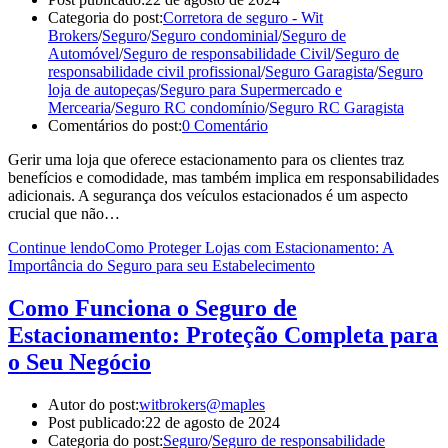
Categoria do post:
Corretora de seguro - Wit
Brokers
/
Seguro
/
Seguro condominial
/
Seguro de
Automóvel
/
Seguro de responsabilidade Civil
/
Seguro de
responsabilidade civil profissional
/
Seguro Garagista
/
Seguro
loja de autopeças
/
Seguro para Supermercado e
Mercearia
/
Seguro RC condomínio
/
Seguro RC Garagista
Comentários do post:
0 Comentário
Gerir uma loja que oferece estacionamento para os clientes traz
benefícios e comodidade, mas também implica em responsabilidades
adicionais. A segurança dos veículos estacionados é um aspecto
crucial que não…
Continue lendo
Como Proteger Lojas com Estacionamento: A
Importância do Seguro para seu Estabelecimento
Como Funciona o Seguro de
Estacionamento: Proteção Completa para
o Seu Negócio
Autor do post:
witbrokers@maples
Post publicado:
22 de agosto de 2024
Categoria do post:
Seguro
/
Seguro de responsabilidade