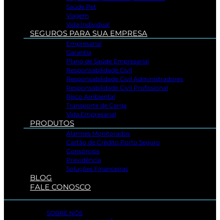
Saúde Pet
Viagem
Vida Individual
SEGUROS PARA SUA EMPRESA
Empresarial
Garantia
Plano de Saúde Empresarial
Responsabilidade Civil
Responsabilidade Civil Administradores
Responsabilidade Civil Profissional
Risco Ambiental
Transporte de Carga
Vida Empresarial
PRODUTOS
Alarmes Monitorados
Cartão de Crédito Porto Seguro
Consórcios
Previdência
Soluções Financeiras
BLOG
FALE CONOSCO
SOBRE NÓS