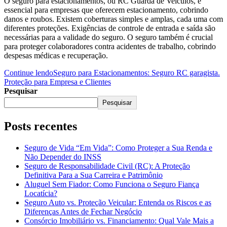
O seguro para estacionamentos, ou RC Guarda de Veículos, é
essencial para empresas que oferecem estacionamento, cobrindo
danos e roubos. Existem coberturas simples e amplas, cada uma com
diferentes proteções. Exigências de controle de entrada e saída são
necessárias para a validade do seguro. O seguro também é crucial
para proteger colaboradores contra acidentes de trabalho, cobrindo
despesas médicas e recuperação.
Continue lendo
Seguro para Estacionamentos: Seguro RC garagista.
Proteção para Empresa e Clientes
Pesquisar
Pesquisar
Posts recentes
Seguro de Vida “Em Vida”: Como Proteger a Sua Renda e
Não Depender do INSS
Seguro de Responsabilidade Civil (RC): A Proteção
Definitiva Para a Sua Carreira e Patrimônio
Aluguel Sem Fiador: Como Funciona o Seguro Fiança
Locatícia?
Seguro Auto vs. Proteção Veicular: Entenda os Riscos e as
Diferenças Antes de Fechar Negócio
Consórcio Imobiliário vs. Financiamento: Qual Vale Mais a