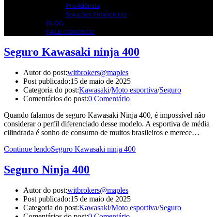
Previdência
Soluções Financeiras
BLOG
FALE CONOSCO
Seguro Kawasaki ninja 400
Autor do post:
witbrokers@maples
Post publicado:
15 de maio de 2025
Categoria do post:
Kawasaki
/
Moto esportiva
/
Seguro
Comentários do post:
0 Comentário
Quando falamos de seguro Kawasaki Ninja 400, é impossível não
considerar o perfil diferenciado desse modelo. A esportiva de média
cilindrada é sonho de consumo de muitos brasileiros e merece…
Continue lendo
Seguro Kawasaki ninja 400
Seguro Ninja 400
Autor do post:
witbrokers@maples
Post publicado:
15 de maio de 2025
Categoria do post:
Kawasaki
/
Moto esportiva
/
Seguro
Comentários do post:
0 Comentário