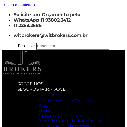
Ir para o conteúdo
Solicite um Orçamento pelo
WhatsApp 11 93802.3412
11 2283.2686
witbrokers@witbrokers.com.br
Pesquisar
SOBRE NÓS
SEGUROS PARA VOCÊ
Aeronáutico
Automóveis Motos e Caminhões
Bikes
Drones
Equipamentos Eletrônicos
Planos de Saúde Individual e Familiar
Seguro Aluguel – Fiança Locatícia