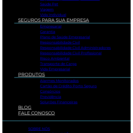
Saúde Pet
Viagem
Vida Individual
SEGUROS PARA SUA EMPRESA
Empresarial
Garantia
Plano de Saúde Empresarial
Responsabilidade Civil
Responsabilidade Civil Administradores
Responsabilidade Civil Profissional
Risco Ambiental
Transporte de Carga
Vida Empresarial
PRODUTOS
Alarmes Monitorados
Cartão de Crédito Porto Seguro
Consórcios
Previdência
Soluções Financeiras
BLOG
FALE CONOSCO
SOBRE NÓS