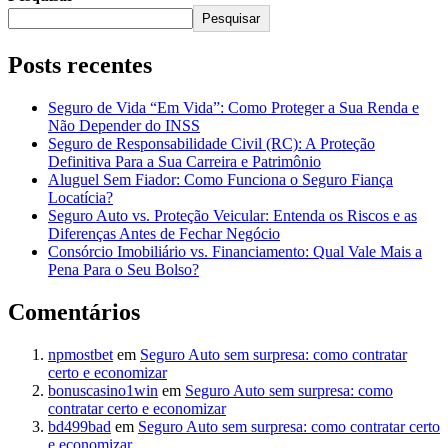
Pesquisar
Posts recentes
Seguro de Vida “Em Vida”: Como Proteger a Sua Renda e
Não Depender do INSS
Seguro de Responsabilidade Civil (RC): A Proteção
Definitiva Para a Sua Carreira e Patrimônio
Aluguel Sem Fiador: Como Funciona o Seguro Fiança
Locatícia?
Seguro Auto vs. Proteção Veicular: Entenda os Riscos e as
Diferenças Antes de Fechar Negócio
Consórcio Imobiliário vs. Financiamento: Qual Vale Mais a
Pena Para o Seu Bolso?
Comentários
npmostbet
em
Seguro Auto sem surpresa: como contratar
certo e economizar
bonuscasino1win
em
Seguro Auto sem surpresa: como
contratar certo e economizar
bd499bad
em
Seguro Auto sem surpresa: como contratar certo
e economizar