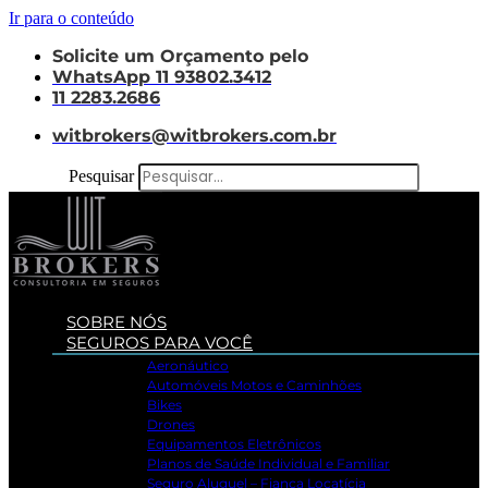
Ir para o conteúdo
Solicite um Orçamento pelo
WhatsApp 11 93802.3412
11 2283.2686
witbrokers@witbrokers.com.br
Pesquisar
SOBRE NÓS
SEGUROS PARA VOCÊ
Aeronáutico
Automóveis Motos e Caminhões
Bikes
Drones
Equipamentos Eletrônicos
Planos de Saúde Individual e Familiar
Seguro Aluguel – Fiança Locatícia