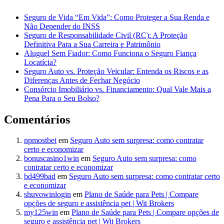
Seguro de Vida “Em Vida”: Como Proteger a Sua Renda e
Não Depender do INSS
Seguro de Responsabilidade Civil (RC): A Proteção
Definitiva Para a Sua Carreira e Patrimônio
Aluguel Sem Fiador: Como Funciona o Seguro Fiança
Locatícia?
Seguro Auto vs. Proteção Veicular: Entenda os Riscos e as
Diferenças Antes de Fechar Negócio
Consórcio Imobiliário vs. Financiamento: Qual Vale Mais a
Pena Para o Seu Bolso?
Comentários
npmostbet
em
Seguro Auto sem surpresa: como contratar
certo e economizar
bonuscasino1win
em
Seguro Auto sem surpresa: como
contratar certo e economizar
bd499bad
em
Seguro Auto sem surpresa: como contratar certo
e economizar
shuvowinlogin
em
Plano de Saúde para Pets | Compare
opções de seguro e assistência pet | Wit Brokers
my125win
em
Plano de Saúde para Pets | Compare opções de
seguro e assistência pet | Wit Brokers