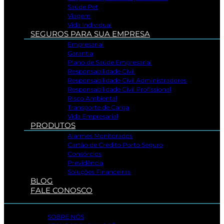
Saúde Pet
Viagem
Vida Individual
SEGUROS PARA SUA EMPRESA
Empresarial
Garantia
Plano de Saúde Empresarial
Responsabilidade Civil
Responsabilidade Civil Administradores
Responsabilidade Civil Profissional
Risco Ambiental
Transporte de Carga
Vida Empresarial
PRODUTOS
Alarmes Monitorados
Cartão de Crédito Porto Seguro
Consórcios
Previdência
Soluções Financeiras
BLOG
FALE CONOSCO
SOBRE NÓS