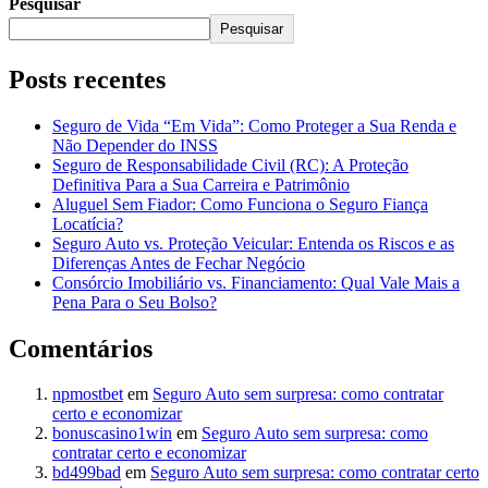
Pesquisar
Pesquisar
Posts recentes
Seguro de Vida “Em Vida”: Como Proteger a Sua Renda e
Não Depender do INSS
Seguro de Responsabilidade Civil (RC): A Proteção
Definitiva Para a Sua Carreira e Patrimônio
Aluguel Sem Fiador: Como Funciona o Seguro Fiança
Locatícia?
Seguro Auto vs. Proteção Veicular: Entenda os Riscos e as
Diferenças Antes de Fechar Negócio
Consórcio Imobiliário vs. Financiamento: Qual Vale Mais a
Pena Para o Seu Bolso?
Comentários
npmostbet
em
Seguro Auto sem surpresa: como contratar
certo e economizar
bonuscasino1win
em
Seguro Auto sem surpresa: como
contratar certo e economizar
bd499bad
em
Seguro Auto sem surpresa: como contratar certo