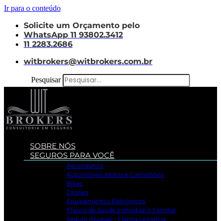
Ir para o conteúdo
Solicite um Orçamento pelo
WhatsApp 11 93802.3412
11 2283.2686
witbrokers@witbrokers.com.br
Pesquisar
SOBRE NÓS
SEGUROS PARA VOCÊ
Aeronáutico
Automóveis Motos e Caminhões
Bikes
Drones
Equipamentos Eletrônicos
Planos de Saúde Individual e Familiar
Seguro Aluguel – Fiança Locatícia