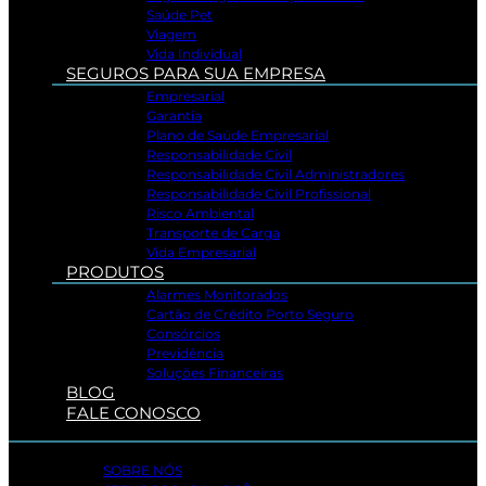
Saúde Pet
Viagem
Vida Individual
SEGUROS PARA SUA EMPRESA
Empresarial
Garantia
Plano de Saúde Empresarial
Responsabilidade Civil
Responsabilidade Civil Administradores
Responsabilidade Civil Profissional
Risco Ambiental
Transporte de Carga
Vida Empresarial
PRODUTOS
Alarmes Monitorados
Cartão de Crédito Porto Seguro
Consórcios
Previdência
Soluções Financeiras
BLOG
FALE CONOSCO
SOBRE NÓS