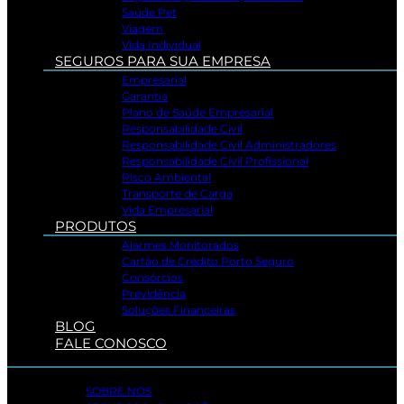
Saúde Pet
Viagem
Vida Individual
SEGUROS PARA SUA EMPRESA
Empresarial
Garantia
Plano de Saúde Empresarial
Responsabilidade Civil
Responsabilidade Civil Administradores
Responsabilidade Civil Profissional
Risco Ambiental
Transporte de Carga
Vida Empresarial
PRODUTOS
Alarmes Monitorados
Cartão de Crédito Porto Seguro
Consórcios
Previdência
Soluções Financeiras
BLOG
FALE CONOSCO
SOBRE NÓS