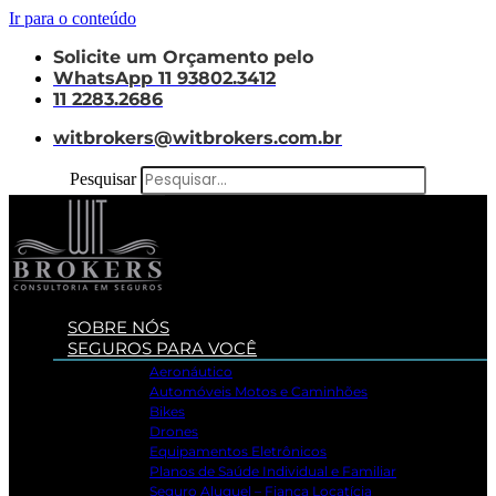
Ir para o conteúdo
Solicite um Orçamento pelo
WhatsApp 11 93802.3412
11 2283.2686
witbrokers@witbrokers.com.br
Pesquisar
SOBRE NÓS
SEGUROS PARA VOCÊ
Aeronáutico
Automóveis Motos e Caminhões
Bikes
Drones
Equipamentos Eletrônicos
Planos de Saúde Individual e Familiar
Seguro Aluguel – Fiança Locatícia