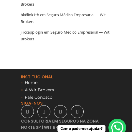
Brokers
bk8link1th
em
Seguro Médico Empresarial — Wit
Brokers
jiliccapplogin
em
Seguro Médico Empresarial — Wit
Brokers
INSTITUCIONAL
Home
A Wit Brokers
Fale Conosco
SIGA-NOS
CONSULTORIA EM SEGUROS NA ZONA
NORTE SP | WIT BROKERS -
Como podemos ajudar?