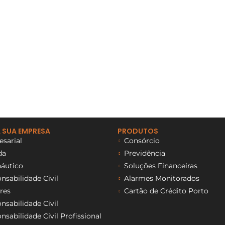
 SUA EMPRESA
PRODUTOS
sarial
Consórcio
da
Previdência
áutico
Soluções Financeiras
sabilidade Civil
Alarmes Monitorados
res
Cartão de Crédito Porto
sabilidade Civil
sabilidade Civil Profissional