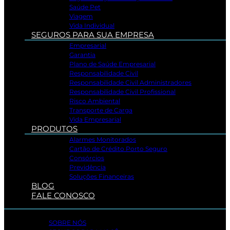
Saúde Pet
Viagem
Vida Individual
SEGUROS PARA SUA EMPRESA
Empresarial
Garantia
Plano de Saúde Empresarial
Responsabilidade Civil
Responsabilidade Civil Administradores
Responsabilidade Civil Profissional
Risco Ambiental
Transporte de Carga
Vida Empresarial
PRODUTOS
Alarmes Monitorados
Cartão de Crédito Porto Seguro
Consórcios
Previdência
Soluções Financeiras
BLOG
FALE CONOSCO
SOBRE NÓS