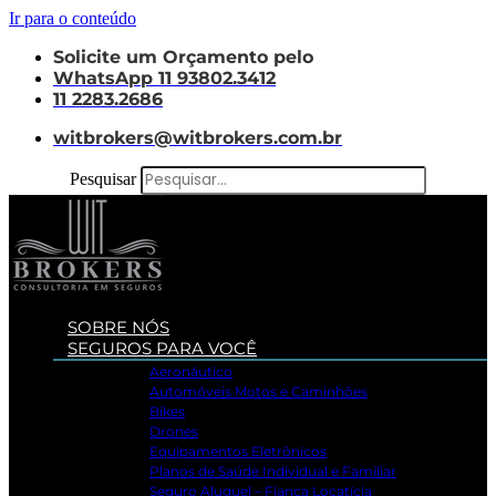
Ir para o conteúdo
Solicite um Orçamento pelo
WhatsApp 11 93802.3412
11 2283.2686
witbrokers@witbrokers.com.br
Pesquisar
SOBRE NÓS
SEGUROS PARA VOCÊ
Aeronáutico
Automóveis Motos e Caminhões
Bikes
Drones
Equipamentos Eletrônicos
Planos de Saúde Individual e Familiar
Seguro Aluguel – Fiança Locatícia