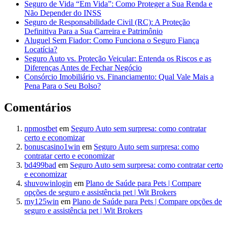
Seguro de Vida “Em Vida”: Como Proteger a Sua Renda e
Não Depender do INSS
Seguro de Responsabilidade Civil (RC): A Proteção
Definitiva Para a Sua Carreira e Patrimônio
Aluguel Sem Fiador: Como Funciona o Seguro Fiança
Locatícia?
Seguro Auto vs. Proteção Veicular: Entenda os Riscos e as
Diferenças Antes de Fechar Negócio
Consórcio Imobiliário vs. Financiamento: Qual Vale Mais a
Pena Para o Seu Bolso?
Comentários
npmostbet
em
Seguro Auto sem surpresa: como contratar
certo e economizar
bonuscasino1win
em
Seguro Auto sem surpresa: como
contratar certo e economizar
bd499bad
em
Seguro Auto sem surpresa: como contratar certo
e economizar
shuvowinlogin
em
Plano de Saúde para Pets | Compare
opções de seguro e assistência pet | Wit Brokers
my125win
em
Plano de Saúde para Pets | Compare opções de
seguro e assistência pet | Wit Brokers