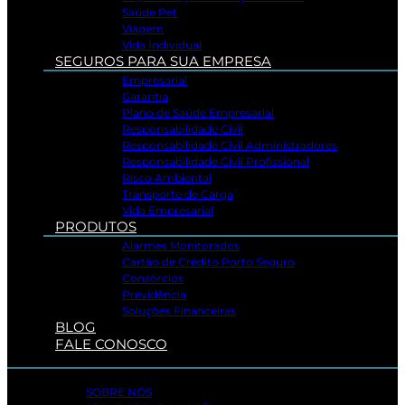
Saúde Pet
Viagem
Vida Individual
SEGUROS PARA SUA EMPRESA
Empresarial
Garantia
Plano de Saúde Empresarial
Responsabilidade Civil
Responsabilidade Civil Administradores
Responsabilidade Civil Profissional
Risco Ambiental
Transporte de Carga
Vida Empresarial
PRODUTOS
Alarmes Monitorados
Cartão de Crédito Porto Seguro
Consórcios
Previdência
Soluções Financeiras
BLOG
FALE CONOSCO
SOBRE NÓS