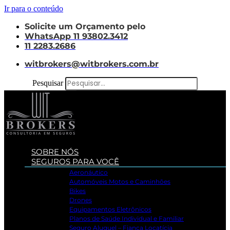
Ir para o conteúdo
Solicite um Orçamento pelo
WhatsApp 11 93802.3412
11 2283.2686
witbrokers@witbrokers.com.br
Pesquisar
SOBRE NÓS
SEGUROS PARA VOCÊ
Aeronáutico
Automóveis Motos e Caminhões
Bikes
Drones
Equipamentos Eletrônicos
Planos de Saúde Individual e Familiar
Seguro Aluguel – Fiança Locatícia