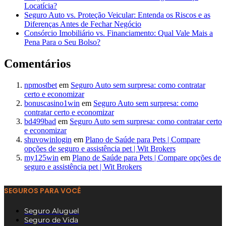
Locatícia?
Seguro Auto vs. Proteção Veicular: Entenda os Riscos e as
Diferenças Antes de Fechar Negócio
Consórcio Imobiliário vs. Financiamento: Qual Vale Mais a
Pena Para o Seu Bolso?
Comentários
npmostbet
em
Seguro Auto sem surpresa: como contratar
certo e economizar
bonuscasino1win
em
Seguro Auto sem surpresa: como
contratar certo e economizar
bd499bad
em
Seguro Auto sem surpresa: como contratar certo
e economizar
shuvowinlogin
em
Plano de Saúde para Pets | Compare
opções de seguro e assistência pet | Wit Brokers
my125win
em
Plano de Saúde para Pets | Compare opções de
seguro e assistência pet | Wit Brokers
SEGUROS PARA VOCÊ
Seguro Aluguel
Seguro de Vida