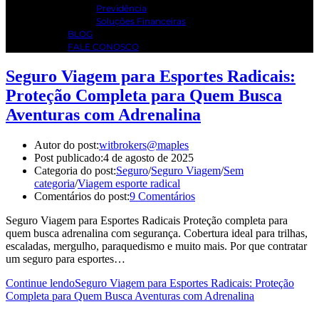
Previdência
Soluções Financeiras
BLOG
FALE CONOSCO
Seguro Viagem para Esportes Radicais:
Proteção Completa para Quem Busca
Aventuras com Adrenalina
Autor do post:
witbrokers@maples
Post publicado:
4 de agosto de 2025
Categoria do post:
Seguro
/
Seguro Viagem
/
Sem
categoria
/
Viagem esporte radical
Comentários do post:
9 Comentários
Seguro Viagem para Esportes Radicais Proteção completa para
quem busca adrenalina com segurança. Cobertura ideal para trilhas,
escaladas, mergulho, paraquedismo e muito mais. Por que contratar
um seguro para esportes…
Continue lendo
Seguro Viagem para Esportes Radicais: Proteção
Completa para Quem Busca Aventuras com Adrenalina