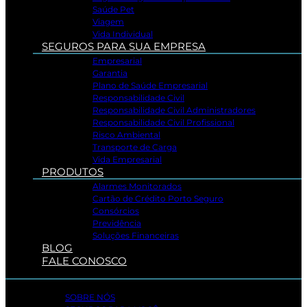
Saúde Pet
Viagem
Vida Individual
SEGUROS PARA SUA EMPRESA
Empresarial
Garantia
Plano de Saúde Empresarial
Responsabilidade Civil
Responsabilidade Civil Administradores
Responsabilidade Civil Profissional
Risco Ambiental
Transporte de Carga
Vida Empresarial
PRODUTOS
Alarmes Monitorados
Cartão de Crédito Porto Seguro
Consórcios
Previdência
Soluções Financeiras
BLOG
FALE CONOSCO
SOBRE NÓS