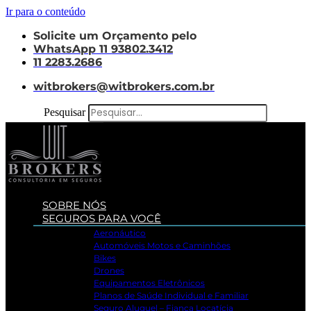
Ir para o conteúdo
Solicite um Orçamento pelo
WhatsApp 11 93802.3412
11 2283.2686
witbrokers@witbrokers.com.br
Pesquisar
SOBRE NÓS
SEGUROS PARA VOCÊ
Aeronáutico
Automóveis Motos e Caminhões
Bikes
Drones
Equipamentos Eletrônicos
Planos de Saúde Individual e Familiar
Seguro Aluguel – Fiança Locatícia