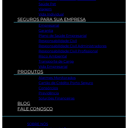
Saúde Pet
Viagem
Vida Individual
SEGUROS PARA SUA EMPRESA
Empresarial
Garantia
Plano de Saúde Empresarial
Responsabilidade Civil
Responsabilidade Civil Administradores
Responsabilidade Civil Profissional
Risco Ambiental
Transporte de Carga
Vida Empresarial
PRODUTOS
Alarmes Monitorados
Cartão de Crédito Porto Seguro
Consórcios
Previdência
Soluções Financeiras
BLOG
FALE CONOSCO
SOBRE NÓS