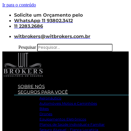
Ir para o conteúdo
Solicite um Orçamento pelo
WhatsApp 11 93802.3412
11 2283.2686
witbrokers@witbrokers.com.br
Pesquisar
SOBRE NÓS
SEGUROS PARA VOCÊ
Aeronáutico
Automóveis Motos e Caminhões
Bikes
Drones
Equipamentos Eletrônicos
Planos de Saúde Individual e Familiar
Seguro Aluguel – Fiança Locatícia