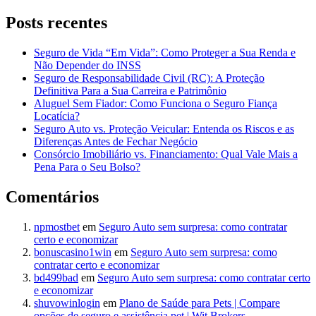
Posts recentes
Seguro de Vida “Em Vida”: Como Proteger a Sua Renda e
Não Depender do INSS
Seguro de Responsabilidade Civil (RC): A Proteção
Definitiva Para a Sua Carreira e Patrimônio
Aluguel Sem Fiador: Como Funciona o Seguro Fiança
Locatícia?
Seguro Auto vs. Proteção Veicular: Entenda os Riscos e as
Diferenças Antes de Fechar Negócio
Consórcio Imobiliário vs. Financiamento: Qual Vale Mais a
Pena Para o Seu Bolso?
Comentários
npmostbet
em
Seguro Auto sem surpresa: como contratar
certo e economizar
bonuscasino1win
em
Seguro Auto sem surpresa: como
contratar certo e economizar
bd499bad
em
Seguro Auto sem surpresa: como contratar certo
e economizar
shuvowinlogin
em
Plano de Saúde para Pets | Compare
opções de seguro e assistência pet | Wit Brokers