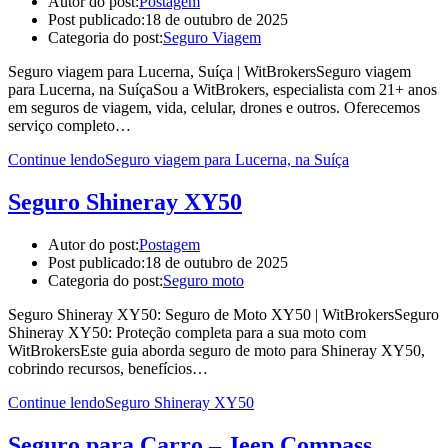
Autor do post:
Postagem
Post publicado:
18 de outubro de 2025
Categoria do post:
Seguro Viagem
Seguro viagem para Lucerna, Suíça | WitBrokersSeguro viagem
para Lucerna, na SuíçaSou a WitBrokers, especialista com 21+ anos
em seguros de viagem, vida, celular, drones e outros. Oferecemos
serviço completo…
Continue lendo
Seguro viagem para Lucerna, na Suíça
Seguro Shineray XY50
Autor do post:
Postagem
Post publicado:
18 de outubro de 2025
Categoria do post:
Seguro moto
Seguro Shineray XY50: Seguro de Moto XY50 | WitBrokersSeguro
Shineray XY50: Proteção completa para a sua moto com
WitBrokersEste guia aborda seguro de moto para Shineray XY50,
cobrindo recursos, benefícios…
Continue lendo
Seguro Shineray XY50
Seguro para Carro – Jeep Compass