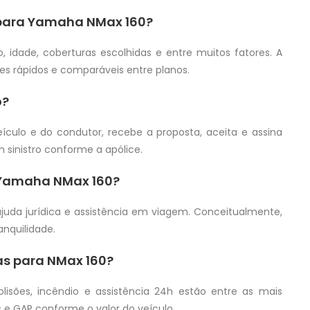
o para Yamaha NMax 160?
, idade, coberturas escolhidas e entre muitos fatores. A
res rápidos e comparáveis entre planos.
o?
ículo e do condutor, recebe a proposta, aceita e assina
 sinistro conforme a apólice.
 Yamaha NMax 160?
ajuda jurídica e assistência em viagem. Conceitualmente,
anquilidade.
as para NMax 160?
colisões, incêndio e assistência 24h estão entre as mais
 e GAP conforme o valor do veículo.