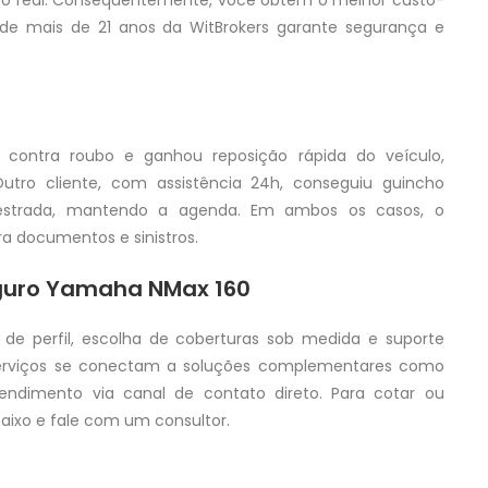
o real. Consequentemente, você obtém o melhor custo-
 de mais de 21 anos da WitBrokers garante segurança e
 contra roubo e ganhou reposição rápida do veículo,
utro cliente, com assistência 24h, conseguiu guincho
strada, mantendo a agenda. Em ambos os casos, o
ra documentos e sinistros.
eguro Yamaha NMax 160
 de perfil, escolha de coberturas sob medida e suporte
s serviços se conectam a soluções complementares como
tendimento via canal de contato direto. Para cotar ou
abaixo e fale com um consultor.