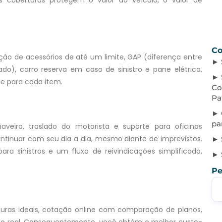
sas coberturas protegem o valor do veículo, o valor de
Co
eção de acessórios de até um limite, GAP (diferença entre
ado), carro reserva em caso de sinistro e pane elétrica.
ce para cada item.
Co
Pa
pa
aveiro, traslado do motorista e suporte para oficinas
ntinuar com seu dia a dia, mesmo diante de imprevistos.
ara sinistros e um fluxo de reivindicações simplificado,
Pe
rturas ideais, cotação online com comparação de planos,