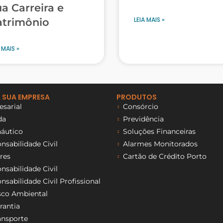
a Carreira e
LEIA MAIS »
atrimônio
 MAIS »
 SUA EMPRESA
PRODUTOS
sarial
Consórcio
da
Previdência
áutico
Soluções Financeiras
sabilidade Civil
Alarmes Monitorados
res
Cartão de Crédito Porto
sabilidade Civil
sabilidade Civil Profissional
sco Ambiental
rantia
ansporte