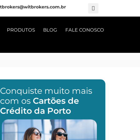
tbrokers@witbrokers.com.br
PRODUTOS
BLOG
FALE CONOSCO
Conquiste muito mais
com os
Cartões de
Crédito da Porto