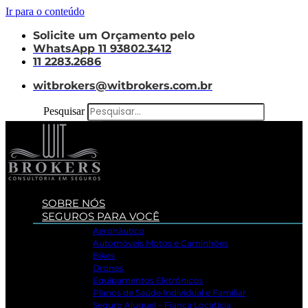
Ir para o conteúdo
Solicite um Orçamento pelo
WhatsApp 11 93802.3412
11 2283.2686
witbrokers@witbrokers.com.br
Pesquisar
SOBRE NÓS
SEGUROS PARA VOCÊ
Aeronáutico
Automóveis Motos e Caminhões
Bikes
Drones
Equipamentos Eletrônicos
Planos de Saúde Individual e Familiar
Seguro Aluguel – Fiança Locatícia