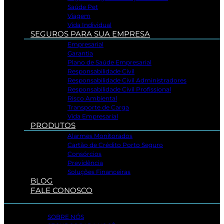
Saúde Pet
Viagem
Vida Individual
SEGUROS PARA SUA EMPRESA
Empresarial
Garantia
Plano de Saúde Empresarial
Responsabilidade Civil
Responsabilidade Civil Administradores
Responsabilidade Civil Profissional
Risco Ambiental
Transporte de Carga
Vida Empresarial
PRODUTOS
Alarmes Monitorados
Cartão de Crédito Porto Seguro
Consórcios
Previdência
Soluções Financeiras
BLOG
FALE CONOSCO
SOBRE NÓS