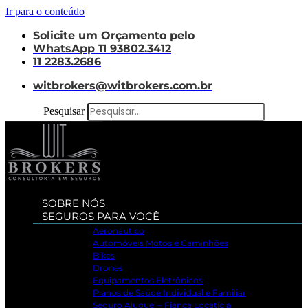
Ir para o conteúdo
Solicite um Orçamento pelo
WhatsApp 11 93802.3412
11 2283.2686
witbrokers@witbrokers.com.br
Pesquisar
SOBRE NÓS
SEGUROS PARA VOCÊ
Aeronáutico
Automóveis Motos e Caminhões
Bikes
Drones
Equipamentos Eletrônicos
Planos de Saúde Individual e Familiar
Seguro Aluguel – Fiança Locatícia