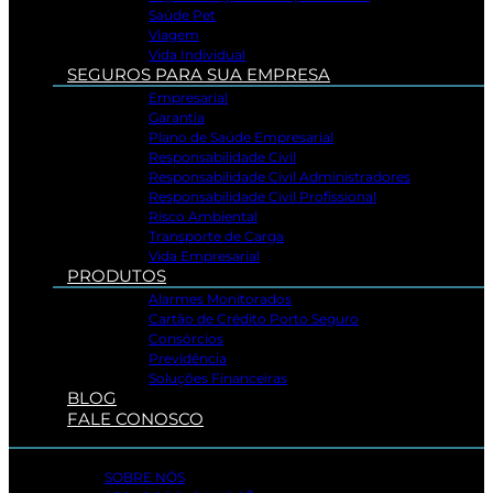
Saúde Pet
Viagem
Vida Individual
SEGUROS PARA SUA EMPRESA
Empresarial
Garantia
Plano de Saúde Empresarial
Responsabilidade Civil
Responsabilidade Civil Administradores
Responsabilidade Civil Profissional
Risco Ambiental
Transporte de Carga
Vida Empresarial
PRODUTOS
Alarmes Monitorados
Cartão de Crédito Porto Seguro
Consórcios
Previdência
Soluções Financeiras
BLOG
FALE CONOSCO
SOBRE NÓS