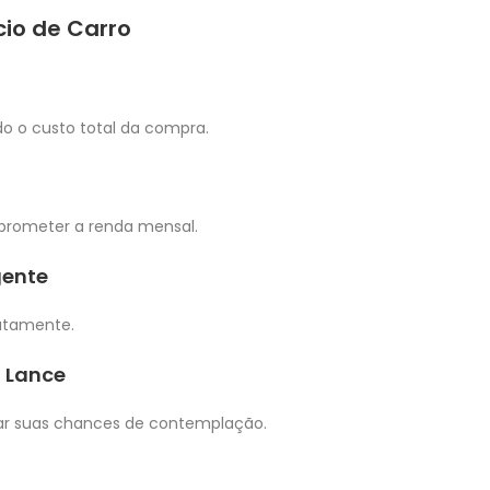
cio de Carro
do o custo total da compra.
prometer a renda mensal.
gente
iatamente.
m Lance
ar suas chances de contemplação.