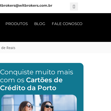
tbrokers@witbrokers.com.br
PRODUTOS
BLOG
FALE CONOSCO
 de Reais
Conquiste muito mais
com os
Cartões de
Crédito da Porto