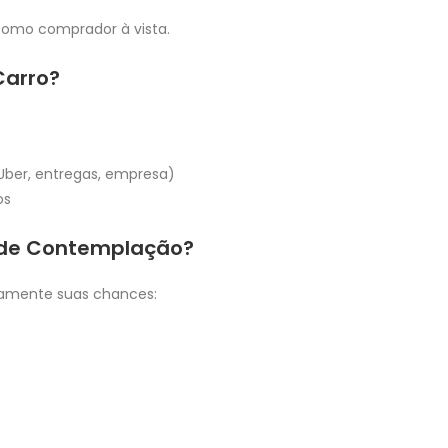
como comprador à vista.
Carro?
Uber, entregas, empresa)
os
de Contemplação?
vamente suas chances: