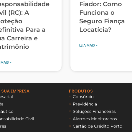
esponsabilidade
Fiador: Como
vil (RC): A
Funciona o
roteção
Seguro Fiança
finitiva Para a
Locatícia?
a Carreira e
LEIA MAIS »
atrimônio
 MAIS »
 SUA EMPRESA
PRODUTOS
sarial
Consórcio
da
Previdência
áutico
Soluções Financeiras
sabilidade Civil
Alarmes Monitorados
res
Cartão de Crédito Porto