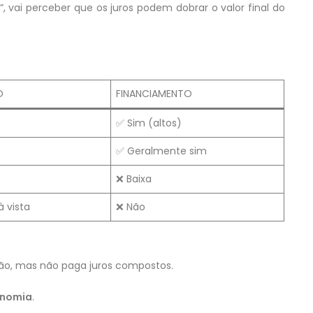
, vai perceber que os juros podem dobrar o valor final do
O
FINANCIAMENTO
✅ Sim (altos)
✅ Geralmente sim
❌ Baixa
 vista
❌ Não
ção, mas não paga juros compostos.
onomia
.