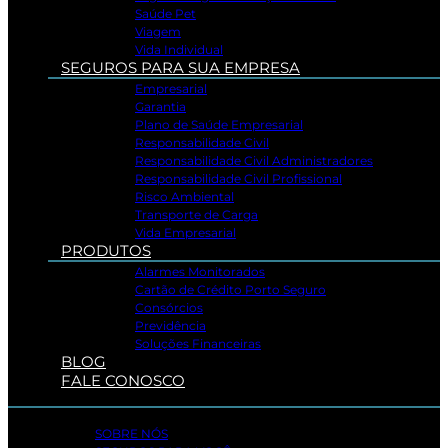
Saúde Pet
Viagem
Vida Individual
SEGUROS PARA SUA EMPRESA
Empresarial
Garantia
Plano de Saúde Empresarial
Responsabilidade Civil
Responsabilidade Civil Administradores
Responsabilidade Civil Profissional
Risco Ambiental
Transporte de Carga
Vida Empresarial
PRODUTOS
Alarmes Monitorados
Cartão de Crédito Porto Seguro
Consórcios
Previdência
Soluções Financeiras
BLOG
FALE CONOSCO
SOBRE NÓS