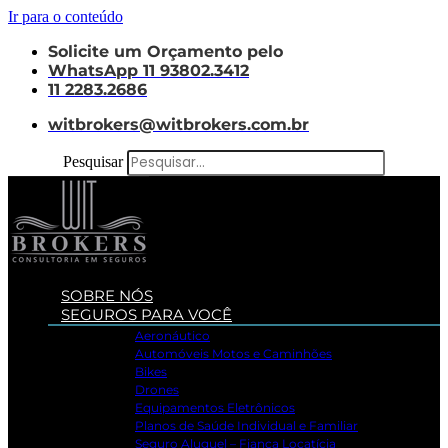
Ir para o conteúdo
Solicite um Orçamento pelo
WhatsApp 11 93802.3412
11 2283.2686
witbrokers@witbrokers.com.br
Pesquisar
SOBRE NÓS
SEGUROS PARA VOCÊ
Aeronáutico
Automóveis Motos e Caminhões
Bikes
Drones
Equipamentos Eletrônicos
Planos de Saúde Individual e Familiar
Seguro Aluguel – Fiança Locatícia