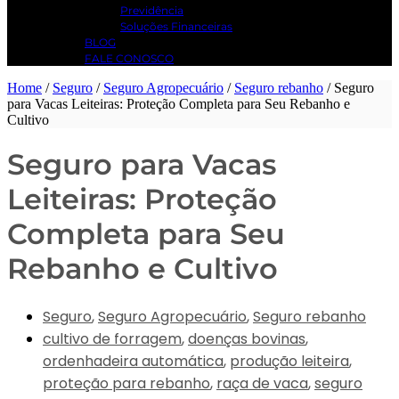
Previdência
Soluções Financeiras
BLOG
FALE CONOSCO
Home
/
Seguro
/
Seguro Agropecuário
/
Seguro rebanho
/
Seguro
para Vacas Leiteiras: Proteção Completa para Seu Rebanho e
Cultivo
Seguro para Vacas
Leiteiras: Proteção
Completa para Seu
Rebanho e Cultivo
Seguro
,
Seguro Agropecuário
,
Seguro rebanho
cultivo de forragem
,
doenças bovinas
,
ordenhadeira automática
,
produção leiteira
,
proteção para rebanho
,
raça de vaca
,
seguro