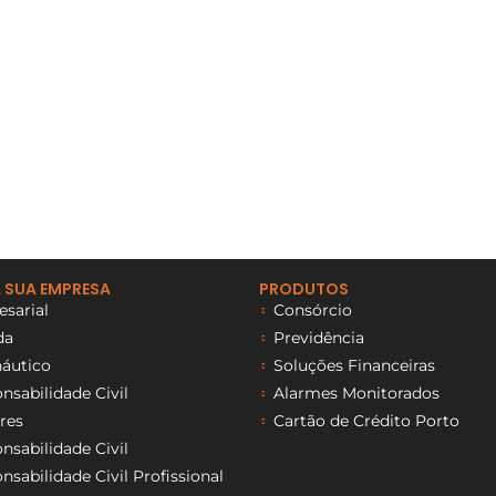
 SUA EMPRESA
PRODUTOS
sarial
Consórcio
da
Previdência
áutico
Soluções Financeiras
sabilidade Civil
Alarmes Monitorados
res
Cartão de Crédito Porto
sabilidade Civil
sabilidade Civil Profissional