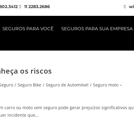
802.3412
11 2283.2686
wi
SEGUROS PARA VOCÊ
SEGUROS PARA SUA EMPRESA
heça os riscos
Seguro
/
Seguro Bike
/
Seguro de Automóvel
/
Seguro moto
m carro ou moto sem seguro pode gerar prejuízos significativos q
uer incidente que…