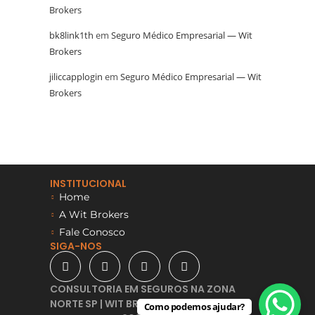
Brokers
bk8link1th
em
Seguro Médico Empresarial — Wit
Brokers
jiliccapplogin
em
Seguro Médico Empresarial — Wit
Brokers
INSTITUCIONAL
Home
A Wit Brokers
Fale Conosco
SIGA-NOS
CONSULTORIA EM SEGUROS NA ZONA
NORTE SP | WIT BROKERS -
Como podemos ajudar?