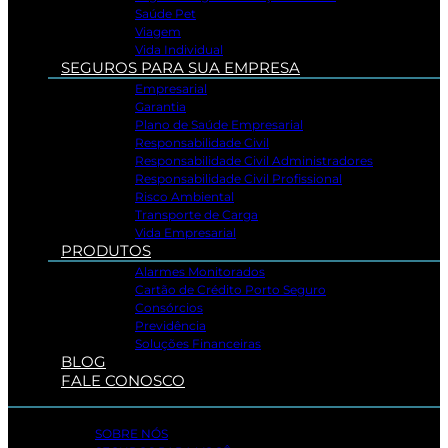
Saúde Pet
Viagem
Vida Individual
SEGUROS PARA SUA EMPRESA
Empresarial
Garantia
Plano de Saúde Empresarial
Responsabilidade Civil
Responsabilidade Civil Administradores
Responsabilidade Civil Profissional
Risco Ambiental
Transporte de Carga
Vida Empresarial
PRODUTOS
Alarmes Monitorados
Cartão de Crédito Porto Seguro
Consórcios
Previdência
Soluções Financeiras
BLOG
FALE CONOSCO
SOBRE NÓS