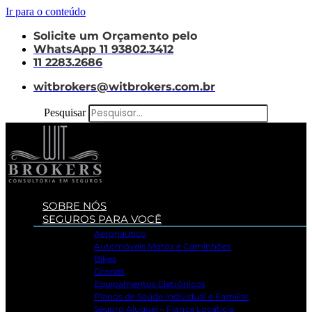
Ir para o conteúdo
Solicite um Orçamento pelo
WhatsApp 11 93802.3412
11 2283.2686
witbrokers@witbrokers.com.br
Pesquisar
SOBRE NÓS
SEGUROS PARA VOCÊ
Aeronáutico
Automóveis Motos e Caminhões
Bikes
Drones
Equipamentos Eletrônicos
Planos de Saúde Individual e Familiar
Seguro Aluguel – Fiança Locatícia